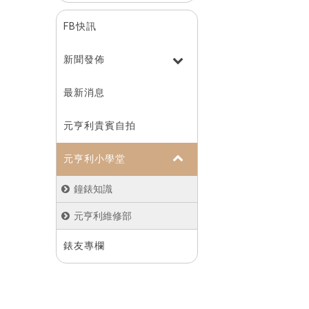
FB快訊
新聞發佈
最新消息
元亨利貴賓自拍
元亨利⼩學堂
鐘錶知識
元亨利維修部
錶友專欄