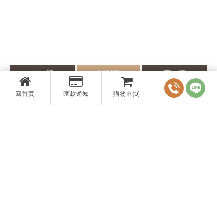
上一篇
回列表
下一篇
回首頁
匯款通知
購物車(0)
Contact
台中市南屯區大墩路762號
0423231166
yuan.henry@msa.hinet.net
- 提供代客泊車服務