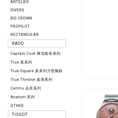
ARTELIER
DIVERS
BIG CROWN
PROPILOT
RECTANGULAR
RADO
Captain Cook 庫克船長系列
True 真系列
True Square 真系列方型腕錶
True Thinline 真薄系列
Centrix 晶萃系列
Anatom 系列
OTHER
TISSOT