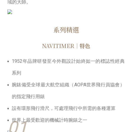
域的⼤師。
系列精選
NAVITIMER
｜特色
1952年品牌研發⾄今外觀設計始終如⼀的標誌性經典
系列
腕錶備受全球最⼤航空組織（AOPA世界⾶⾏員協會）
的指定⾶⾏⽤錶
設有環形⾶⾏滑尺，可處理⾶⾏中所需的各種運算
01
世界上最受歡迎的機械計時腕錶之⼀