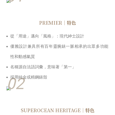
PREMIER
｜特色
從「⽤途」邁向「風格」：現代紳⼠設計
優雅設計兼具所有百年靈腕錶⼀脈相承的出眾多功能
性和動感氣質
名稱源自法語詞彙，意味著「第⼀」
02
採用純金或精鋼錶殼
SUPEROCEAN HERITAGE
｜特色