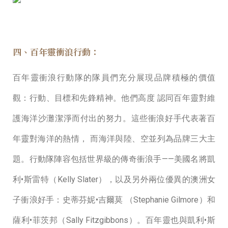
四、百年靈衝浪行動：
百年靈衝浪⾏動隊的隊員們充分展現品牌積極的價值
觀：⾏動、⽬標和先鋒精神。他們⾼度 認同百年靈對維
護海洋沙灘潔淨⽽付出的努⼒。這些衝浪好⼿代表著百
年靈對海洋的熱情， ⽽海洋與陸、空並列為品牌三⼤主
題。⾏動隊陣容包括世界級的傳奇衝浪⼿——美國名將凱
利•斯雷特（Kelly Slater），以及另外兩位優異的澳洲女
⼦衝浪好⼿：史蒂芬妮•吉爾莫 （Stephanie Gilmore）和
薩利•菲茨邦（Sally Fitzgibbons）。百年靈也與凱利•斯