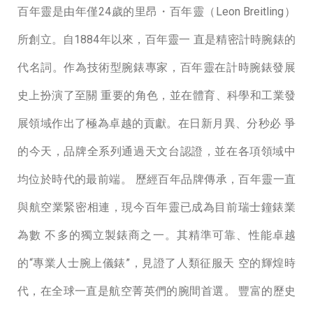
百年靈是由年僅24歲的里昂・百年靈（Leon Breitling）
所創立。⾃1884年以來，百年靈⼀ 直是精密計時腕錶的
代名詞。作為技術型腕錶專家，百年靈在計時腕錶發展
史上扮演了⾄關 重要的角色，並在體育、科學和⼯業發
展領域作出了極為卓越的貢獻。在日新月異、分秒必 爭
的今天，品牌全系列通過天⽂台認證，並在各項領域中
均位於時代的最前端。 歷經百年品牌傳承，百年靈⼀直
與航空業緊密相連，現今百年靈已成為⽬前瑞⼠鐘錶業
為數 不多的獨立製錶商之⼀。其精準可靠、性能卓越
的“專業⼈⼠腕上儀錶”，⾒證了人類征服天 空的輝煌時
代，在全球一直是航空菁英們的腕間⾸選。 豐富的歷史