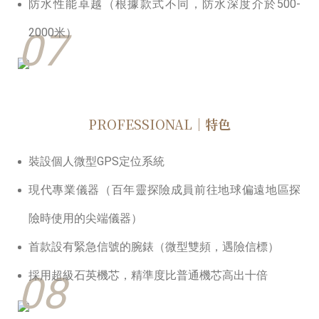
防水性能卓越（根據款式不同，防水深度介於500-
07
2000米）
PROFESSIONAL
｜特色
裝設個人微型GPS定位系統
現代專業儀器（百年靈探險成員前往地球偏遠地區探
險時使⽤的尖端儀器）
⾸款設有緊急信號的腕錶（微型雙頻，遇險信標）
08
採⽤超級石英機芯，精準度比普通機芯高出十倍