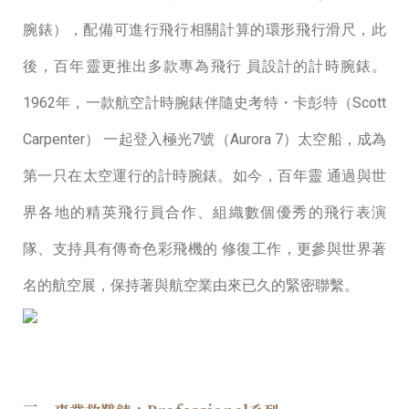
腕錶），配備可進⾏⾶⾏相關計算的環形⾶⾏滑尺，此
後，百年靈更推出多款專為⾶⾏ 員設計的計時腕錶。
1962年，⼀款航空計時腕錶伴隨史考特・卡彭特（Scott
Carpenter） ⼀起登入極光7號（Aurora 7）太空船，成為
第⼀只在太空運⾏的計時腕錶。如今，百年靈 通過與世
界各地的精英⾶⾏員合作、組織數個優秀的⾶⾏表演
隊、⽀持具有傳奇⾊彩⾶機的 修復⼯作，更參與世界著
名的航空展，保持著與航空業由來已久的緊密聯繫。