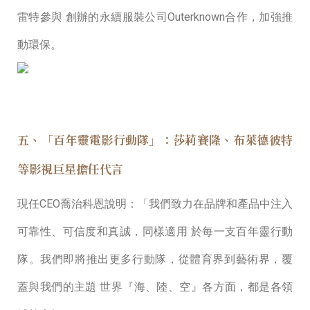
雷特參與 創辦的永續服裝公司Outerknown合作，加強推
動環保。
五、「百年靈電影行動隊」：莎莉賽隆、布萊德彼特
等影視巨星擔任代言
現任CEO喬治科恩說明：「我們致⼒在品牌和產品中注入
可靠性、可信度和真誠，同樣適⽤ 於每⼀⽀百年靈⾏動
隊。我們即將推出更多⾏動隊，從體育界到藝術界，覆
蓋與我們的主題 世界『海、陸、空』各⽅⾯，都是各領