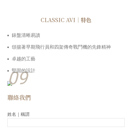
CLASSIC AVI
｜特色
錶盤清晰易讀
頌揚著早期飛行員和四架傳奇戰⾾機的先鋒精神
卓越的工藝
09
堅固的設計
聯絡我們
姓名｜稱謂