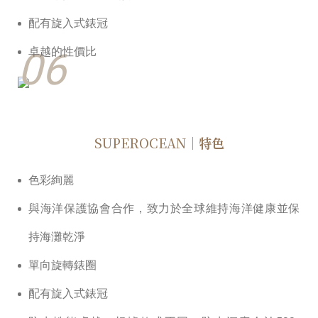
配有旋入式錶冠
06
卓越的性價比
SUPEROCEAN
｜特色
⾊彩絢麗
與海洋保護協會合作，致⼒於全球維持海洋健康並保
持海灘乾淨
單向旋轉錶圈
配有旋入式錶冠