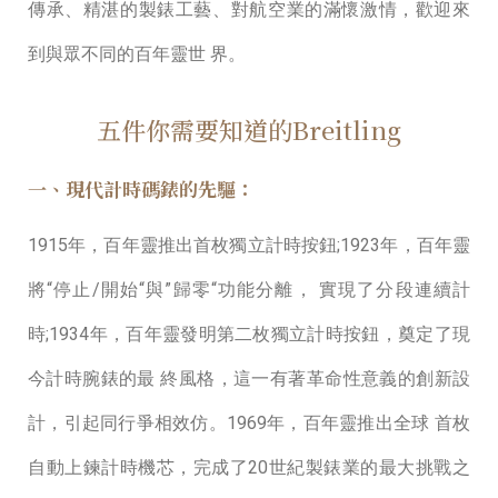
傳承、精湛的製錶⼯藝、對航空業的滿懷激情，歡迎來
到與眾不同的百年靈世 界。
五件你需要知道的Breitling
一、現代計時碼錶的先驅：
1915年，百年靈推出首枚獨立計時按鈕;1923年，百年靈
將“停⽌/開始“與”歸零“功能分離， 實現了分段連續計
時;1934年，百年靈發明第⼆枚獨立計時按鈕，奠定了現
今計時腕錶的最 終風格，這⼀有著⾰命性意義的創新設
計，引起同⾏爭相效仿。1969年，百年靈推出全球 ⾸枚
⾃動上鍊計時機芯，完成了20世紀製錶業的最⼤挑戰之