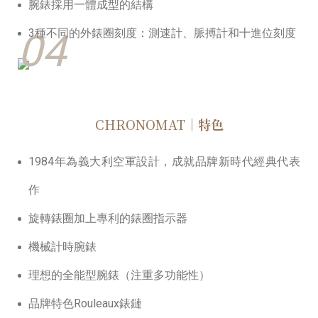
腕錶採⽤⼀體成型的結構
04
3種不同的外錶圈刻度：測速計、脈搏計和十進位刻度
CHRONOMAT
｜特色
1984年為義大利空軍設計，成就品牌新時代經典代表
作
旋轉錶圈加上專利的錶圈指⽰器
機械計時腕錶
理想的全能型腕錶（注重多功能性）
品牌特⾊Rouleaux錶鏈