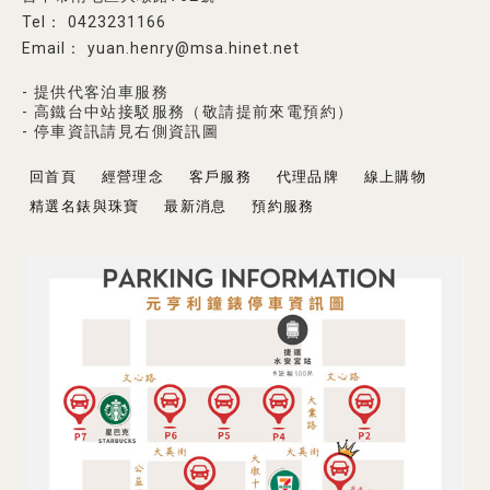
0423231166
yuan.henry@msa.hinet.net
- 提供代客泊車服務
- 高鐵台中站接駁服務（敬請提前來電預約）
- 停車資訊請見右側資訊圖
回首頁
經營理念
客戶服務
代理品牌
線上購物
精選名錶與珠寶
最新消息
預約服務