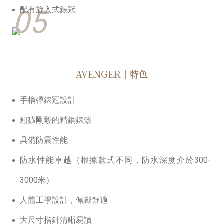
05
配有旋入式錶冠
AVENGER
｜特色
⼿榴彈錶冠設計
粗獷剛毅的精鋼錶殼
具備防震性能
防⽔性能卓越（根據款式不同，防⽔深度介於300-
3000米）
⼈體⼯學設計，佩戴舒適
⼤尺⼨指針清晰易讀