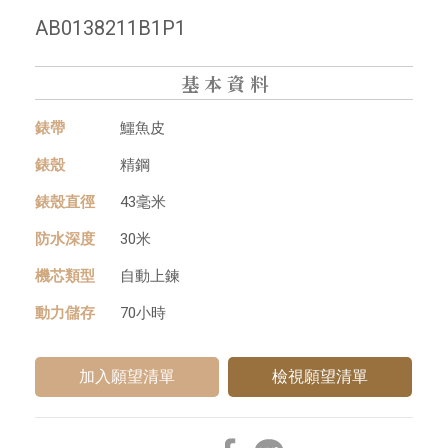
AB0138211B1P1
基本資料
錶帶
鱷⿂⽪
錶殼
精鋼
錶殼直徑
43毫⽶
防⽔深度
30⽶
機芯類型
⾃動上鍊
動⼒儲存
70⼩時
檢視願望清單