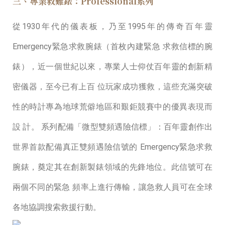
三、專業救難錶：Professional系列
從1930年代的儀表板，乃⾄1995年的傳奇百年靈
Emergency緊急求救腕錶（⾸枚內建緊急 求救信標的腕
錶），近⼀個世紀以來，專業⼈⼠仰仗百年靈的創新精
密儀器，⾄今已有上百 位玩家成功獲救，這些充滿突破
性的時計專為地球荒僻地區和艱鉅競賽中的優異表現⽽
設 計。 系列配備「微型雙頻遇險信標」：百年靈創作出
世界⾸款配備真正雙頻遇險信號的 Emergency緊急求救
腕錶，奠定其在創新製錶領域的先鋒地位。此信號可在
兩個不同的緊急 頻率上進⾏傳輸，讓急救⼈員可在全球
各地協調搜索救援⾏動。