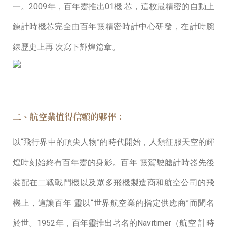
⼀。2009年，百年靈推出01機 芯，這枚最精密的⾃動上
鍊計時機芯完全由百年靈精密時計中⼼研發，在計時腕
錶歷史上再 次寫下輝煌篇章。
二、航空業值得信賴的夥伴：
以“飛行界中的頂尖人物”的時代開始，⼈類征服天空的輝
煌時刻始終有百年靈的⾝影。百年 靈駕駛艙計時器先後
裝配在⼆戰戰⾾機以及眾多⾶機製造商和航空公司的⾶
機上，這讓百年 靈以“世界航空業的指定供應商”⽽聞名
於世。1952年，百年靈推出著名的Navitimer（航空 計時