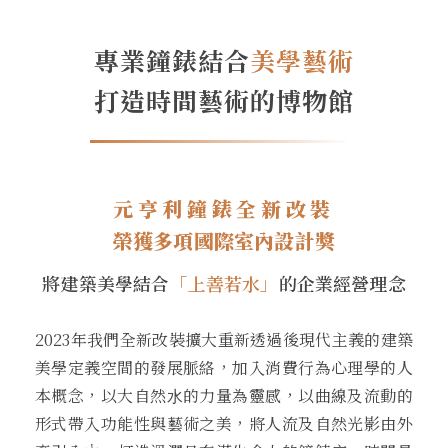
專業鐘錶結合
美學藝術
打造時間藝術的博物館
元亨利鐘錶全新改裝
榮獲多項國際室內設計獎
將建築美學結合
「上善若水」
的企業經營理念
2023年我們全新改裝擴⼤重新透過後現代主義的建築
美學定義空間的發展脈絡，加入消費⾏為⼼理學的⼈
本概念，以⼤⾃然⽔的⼒量為靈感，以曲線及流動的
形式帶入功能性與藝術之美，將⼈流及⾃然光影由外