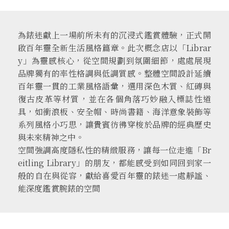
為錶迷獻上一場前所未有的沉浸式鑑賞體驗，正式開
啟百年靈全新生活風格篇章。此次概念店以「Librar
y」為靈感核心，從空間規劃到氛圍細節，處處展現
品牌獨有的率性格調與低調質感。整體空間設計延續
百年靈一貫的工業風格語彙，選用深色木質、紅磚與
復古皮革等材質，並在各個角落巧妙融入標誌性道
具，如衝浪板、安全帽、時尚書籍、海洋意象裝飾等
系列風格小巧思，讓貴賓彷彿穿梭於品牌的經典歷史
與未來精神之中。
空間強調高度隱私性的精緻服務，讓每一位走進「Br
eitling Library」的朋友，都能感受到如同回到家一
般的自在與從容，獻給喜愛百年靈的錶迷一處靜謐、
能深度鑑賞腕錶的空間