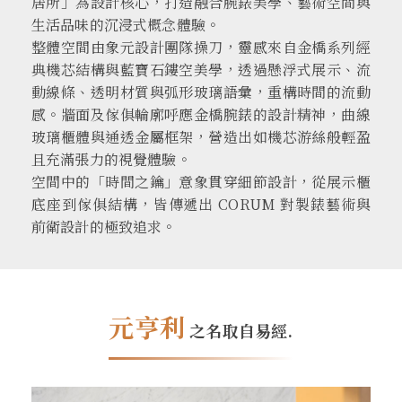
居所」為設計核心，打造融合腕錶美學、藝術空間與
生活品味的沉浸式概念體驗。
整體空間由象元設計團隊操刀，靈感來自金橋系列經
典機芯結構與藍寶石鏤空美學，透過懸浮式展示、流
動線條、透明材質與弧形玻璃語彙，重構時間的流動
感。牆面及傢俱輪廓呼應金橋腕錶的設計精神，曲線
玻璃櫃體與通透金屬框架，營造出如機芯游絲般輕盈
且充滿張力的視覺體驗。
空間中的「時間之鑰」意象貫穿細節設計，從展示櫃
底座到傢俱結構，皆傳遞出 CORUM 對製錶藝術與
前衛設計的極致追求。
元亨利
之名取自易經.