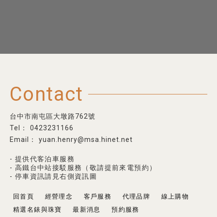
Contact
台中市南屯區大墩路762號
0423231166
yuan.henry@msa.hinet.net
- 提供代客泊車服務
- 高鐵台中站接駁服務（敬請提前來電預約）
- 停車資訊請見右側資訊圖
回首頁
經營理念
客戶服務
代理品牌
線上購物
精選名錶與珠寶
最新消息
預約服務