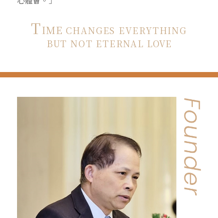
心體會。」
T
IME
CHANGES EVERYTHING
BUT NOT ETERNAL
LOVE