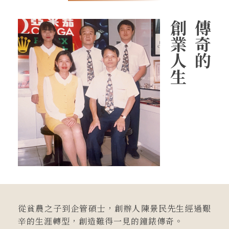
創
傳
業
奇
人
的
生
從貧農之子到企管碩士，創辦⼈陳景民先⽣經過艱
辛的⽣涯轉型，創造難得⼀見的鐘錶傳奇。