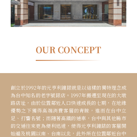
OUR CONCEPT
創立於1992年的元亨利鐘錶就是以這樣的獨特理念成
為台中知名的老字號錶店。1997年搬遷至現在的大墩
路店址，由於位置鄰近人口快速成長的七期，在地緣
優勢之下獲得高端消費客層的青睞，進而在台中立
足、打響名號；而隨著高鐵的通車，台中與其他縣市
的交通往來更為便利迅速，使得元亨利鐘錶的客層開
始遍及桃園以南、台南以北，此外所在位置鄰近台中