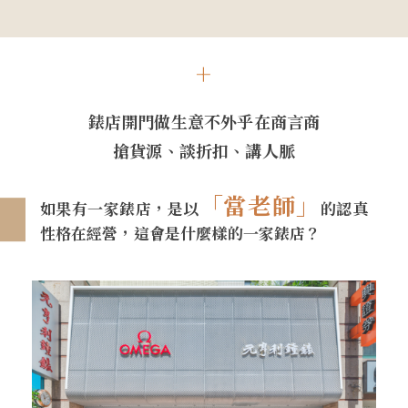
錶店開門做⽣意不外乎在商言商
搶貨源、談折扣、講⼈脈
「當老師」
如果有⼀家錶店，是以
的認真
性格在經營，這會是什麼樣的⼀家錶店？