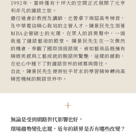
1992年，當時僅有十坪⼤的空間正式展開了元亨
利非凡的鐘錶之旅。
擔任過會計教授及講師，也曾拿下兩屆高考榜首，
及中華電信精⼼栽培的主管⼈才。陳景民先⽣頂著
MBA企管碩士的光環，在眾⼈的訝異聲中，⼀頭
栽進了鐘錶藝術的殿堂。 陳景民先⽣在⼀次偶然
的機會，參觀了國際頂級錶展，被如藝術品般擁有
精緻美感與⼯藝成就的腕錶所驚艷，這樣的撼動，
在他⼼中種下了對鐘錶世界的傾慕與嚮往。
⾃此，陳景民先⽣便將近乎苛求的學習精神轉向高
精密機械的腕錶世界中。
無論是受到網路世代影響也好，
環境趨勢變化也罷，
近年的錶界是否有哪些改變？