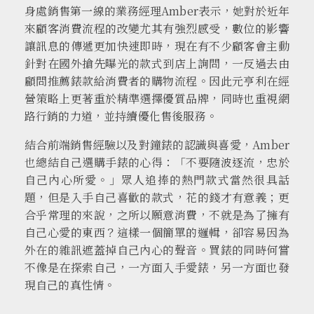
身處銷售第⼀線的業務經理Amber表示，她對於近年
來顧客消費流程的改變尤其有強烈感受，數位的影響
讓訊息的傳遞更加快速即時，現在有不少顧客會主動
針對在國外搶先曝光的款式到店上詢問，一反過去由
顧問推薦錶款給消費者的購物流程。因此元亨利在經
營策略上更著重於精準選擇優質品牌，同時也重視網
路行銷的力道，並持續優化售後服務。
結合前端銷售經驗以及對鐘錶的認識與喜愛，Amber
也總結自己選購手錶的心得：「不要隨波逐流，忠於
自己內心所愛。」眾人追捧的熱門款式當然很具話
題，但是入手自己喜歡的款式，花的錢才有意義；更
合乎常理的來說，之所以願意消費，不就是為了擁有
自己心愛的東西？這樣一個簡單的邏輯，卻容易因為
外在的雜訊遮蓋掉自己內心的聲音。買錶的同時何嘗
不像是在探索自己，一方面入手愛錶，另一方面也發
現自己的真性情。