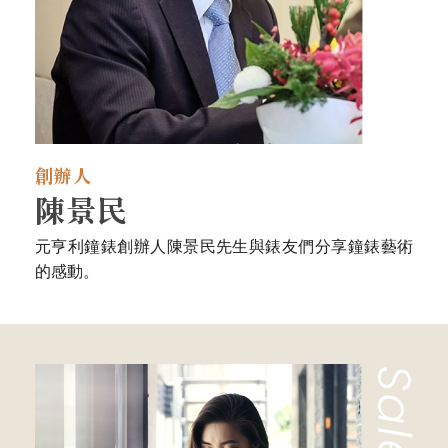
創辦人
陳景民
元亨利鐘錶創辦人陳景民先生與錶友們分享鐘錶藝術
的感動。