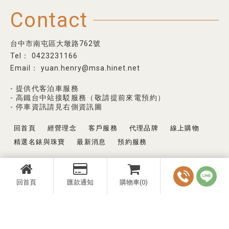
Contact
台中市南屯區大墩路762號
0423231166
yuan.henry@msa.hinet.net
- 提供代客泊車服務
- 高鐵台中站接駁服務（敬請提前來電預約）
- 停車資訊請見右側資訊圖
回首頁
經營理念
客戶服務
代理品牌
線上購物
精選名錶與珠寶
最新消息
預約服務
回首頁
匯款通知
購物車(0)