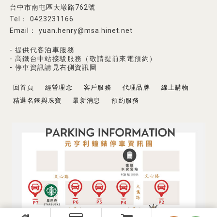
台中市南屯區大墩路762號
0423231166
yuan.henry@msa.hinet.net
- 提供代客泊車服務
- 高鐵台中站接駁服務（敬請提前來電預約）
- 停車資訊請見右側資訊圖
回首頁
經營理念
客戶服務
代理品牌
線上購物
精選名錶與珠寶
最新消息
預約服務