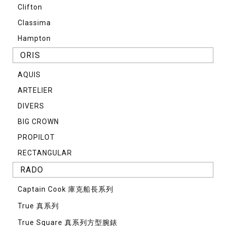
Clifton
Classima
Hampton
ORIS
AQUIS
ARTELIER
DIVERS
BIG CROWN
PROPILOT
RECTANGULAR
RADO
Captain Cook 庫克船長系列
True 真系列
True Square 真系列方型腕錶