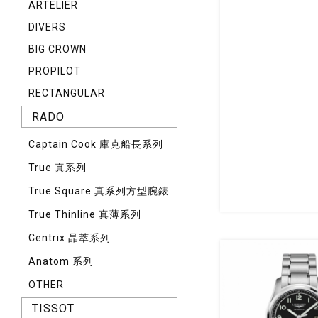
ARTELIER
DIVERS
BIG CROWN
PROPILOT
RECTANGULAR
RADO
Captain Cook 庫克船長系列
True 真系列
True Square 真系列方型腕錶
True Thinline 真薄系列
Centrix 晶萃系列
Anatom 系列
OTHER
TISSOT