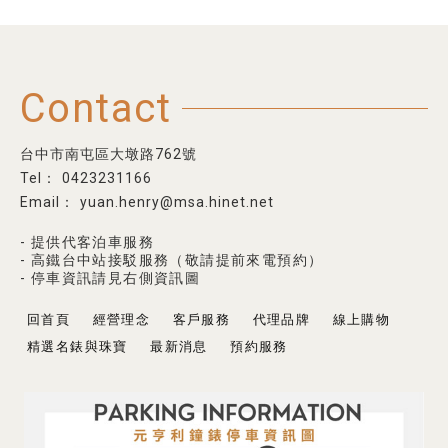
Contact
台中市南屯區大墩路762號
0423231166
yuan.henry@msa.hinet.net
- 提供代客泊車服務
- 高鐵台中站接駁服務（敬請提前來電預約）
- 停車資訊請見右側資訊圖
回首頁
經營理念
客戶服務
代理品牌
線上購物
精選名錶與珠寶
最新消息
預約服務