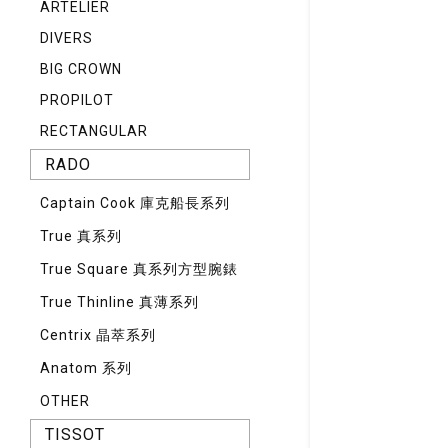
ARTELIER
DIVERS
BIG CROWN
PROPILOT
RECTANGULAR
RADO
Captain Cook 庫克船長系列
True 真系列
True Square 真系列方型腕錶
True Thinline 真薄系列
Centrix 晶萃系列
Anatom 系列
OTHER
TISSOT