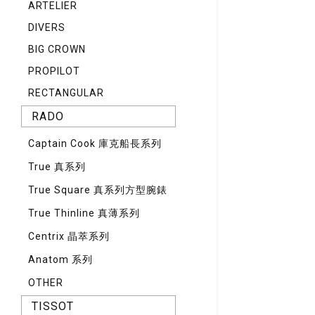
ARTELIER
DIVERS
BIG CROWN
PROPILOT
RECTANGULAR
RADO
Captain Cook 庫克船長系列
True 真系列
True Square 真系列方型腕錶
True Thinline 真薄系列
Centrix 晶萃系列
Anatom 系列
OTHER
TISSOT