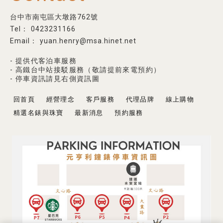
台中市南屯區大墩路762號
0423231166
yuan.henry@msa.hinet.net
- 提供代客泊車服務
- 高鐵台中站接駁服務（敬請提前來電預約）
- 停車資訊請見右側資訊圖
回首頁
經營理念
客戶服務
代理品牌
線上購物
精選名錶與珠寶
最新消息
預約服務