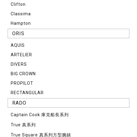
Clifton
Classima
Hampton
ORIS
AQUIS
ARTELIER
DIVERS
BIG CROWN
PROPILOT
RECTANGULAR
RADO
Captain Cook 庫克船長系列
True 真系列
True Square 真系列方型腕錶