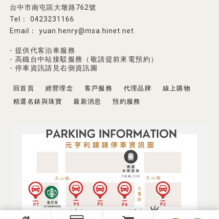
台中市南屯區大墩路762號
0423231166
yuan.henry@msa.hinet.net
- 提供代客泊車服務
- 高鐵台中站接駁服務（敬請提前來電預約）
- 停車資訊請見右側資訊圖
回首頁
經營理念
客戶服務
代理品牌
線上購物
精選名錶與珠寶
最新消息
預約服務