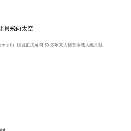
號」組員飛向太空
mis II）組員正式展開 50 多年來人類首場載人繞月航