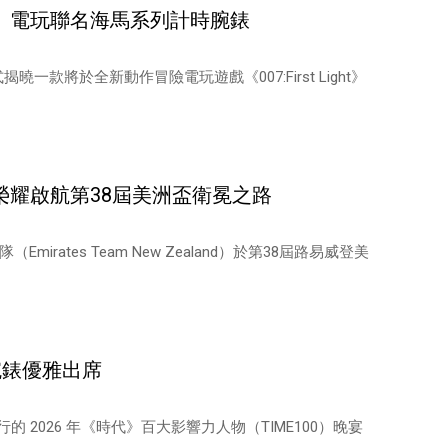
ght》電玩聯名海馬系列計時腕錶
曉一款將於全新動作冒險電玩遊戲《007:First Light》
榮耀啟航第38屆美洲盃衛冕之路
ates Team New Zealand）於第38屆路易威登美
列腕錶優雅出席
的 2026 年《時代》百大影響力人物（TIME100）晚宴