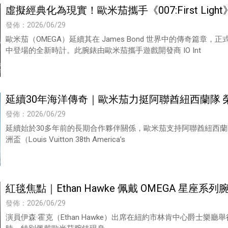
虛擬經典化為現實！歐米茄攜手《007:First Li
發佈：2026/06/29
歐米茄（OMEGA）延續其在 James Bond 世界中的傳奇篇章，正式揭
中登場的全新時計。此腕錶由歐米茄攜手遊戲開發商 IO Int
延續30年海洋傳奇｜歐米茄力挺阿聯酋紐西蘭隊 
發佈：2026/06/29
延續始於30多年前的長期合作夥伴關係，歐米茄支持阿聯酋紐西蘭隊（Emir
洲盃（Louis Vuitton 38th America’s
紅毯焦點｜Ethan Hawke 佩戴 OMEGA 星座系
發佈：2026/06/29
演員伊森·霍克（Ethan Hawke）出席在紐約市林肯中心爵士樂廳舉行