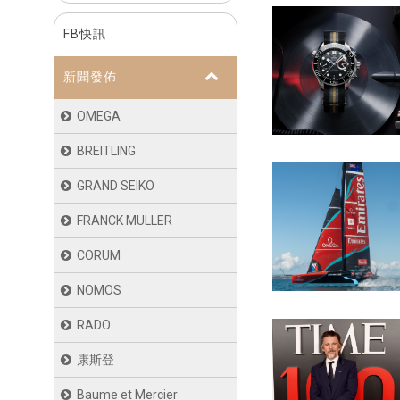
FB快訊
新聞發佈
OMEGA
BREITLING
GRAND SEIKO
FRANCK MULLER
CORUM
NOMOS
RADO
康斯登
Baume et Mercier