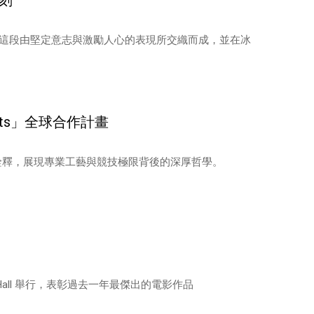
時刻
這段由堅定意志與激勵人心的表現所交織而成，並在冰
ments」全球合作計畫
的共同詮釋，展現專業工藝與競技極限背後的深厚哲學。
val Hall 舉行，表彰過去一年最傑出的電影作品