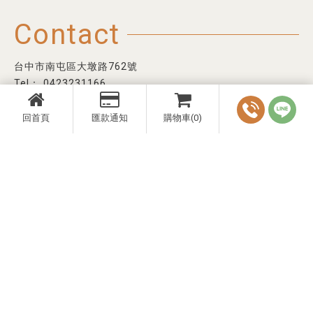
Contact
台中市南屯區大墩路762號
0423231166
yuan.henry@msa.hinet.net
回首頁
匯款通知
購物車(0)
- 提供代客泊車服務
- 高鐵台中站接駁服務（敬請提前來電預約）
- 停車資訊請見右側資訊圖
回首頁
經營理念
客戶服務
代理品牌
線上購物
精選名錶與珠寶
最新消息
預約服務