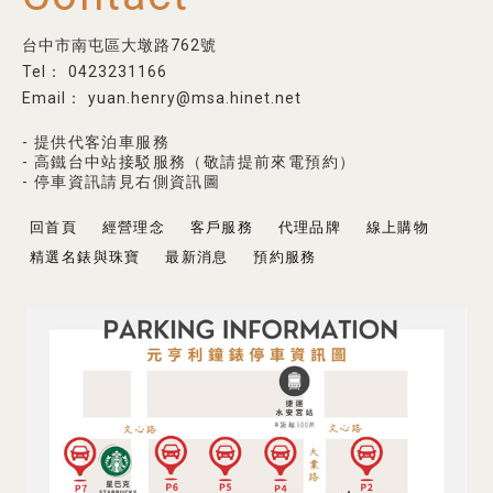
台中市南屯區大墩路762號
0423231166
yuan.henry@msa.hinet.net
- 提供代客泊車服務
- 高鐵台中站接駁服務（敬請提前來電預約）
- 停車資訊請見右側資訊圖
回首頁
經營理念
客戶服務
代理品牌
線上購物
精選名錶與珠寶
最新消息
預約服務