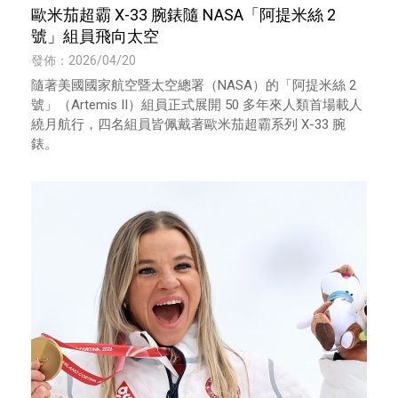
歐米茄超霸 X-33 腕錶隨 NASA「阿提米絲 2
號」組員飛向太空
發佈：2026/04/20
隨著美國國家航空暨太空總署（NASA）的「阿提米絲 2
號」（Artemis II）組員正式展開 50 多年來人類首場載人
繞月航行，四名組員皆佩戴著歐米茄超霸系列 X-33 腕
錶。