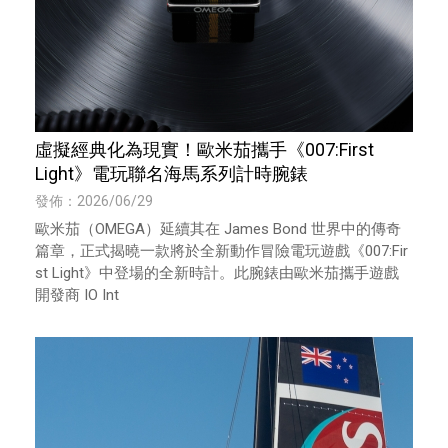
虛擬經典化為現實！歐米茄攜手《007:First
Light》電玩聯名海馬系列計時腕錶
發佈：2026/06/29
歐米茄（OMEGA）延續其在 James Bond 世界中的傳奇
篇章，正式揭曉一款將於全新動作冒險電玩遊戲《007:Fir
st Light》中登場的全新時計。此腕錶由歐米茄攜手遊戲
開發商 IO Int