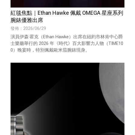
紅毯焦點｜Ethan Hawke 佩戴 OMEGA 星座系列
腕錶優雅出席
發佈：2026/06/29
演員伊森·霍克（Ethan Hawke）出席在紐約市林肯中心爵
士樂廳舉行的 2026 年《時代》百大影響力人物（TIME10
0）晚宴時，特別佩戴歐米茄腕錶現身。