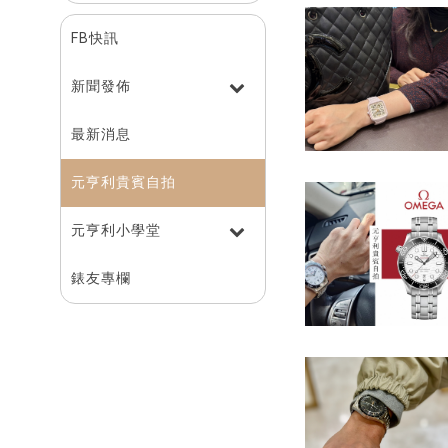
FB快訊
新聞發佈
最新消息
元亨利貴賓自拍
元亨利⼩學堂
錶友專欄