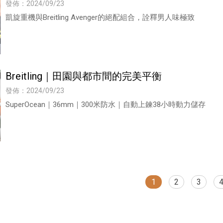
發佈：2024/09/23
凱旋重機與Breitling Avenger的絕配組合，詮釋男人味極致
Breitling｜田園與都市間的完美平衡
發佈：2024/09/23
SuperOcean｜36mm｜300米防水｜自動上鍊38小時動力儲存
1
2
3