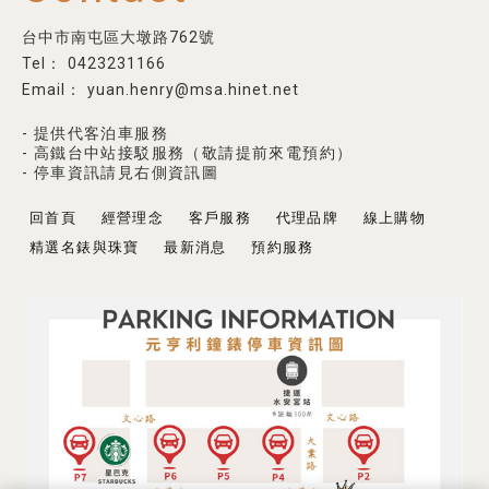
台中市南屯區大墩路762號
0423231166
yuan.henry@msa.hinet.net
- 提供代客泊車服務
- 高鐵台中站接駁服務（敬請提前來電預約）
- 停車資訊請見右側資訊圖
回首頁
經營理念
客戶服務
代理品牌
線上購物
精選名錶與珠寶
最新消息
預約服務