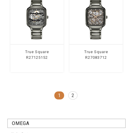
True Square
True Square
R27125152
R27083712
1
2
OMEGA