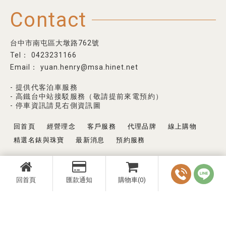
Contact
台中市南屯區大墩路762號
0423231166
yuan.henry@msa.hinet.net
- 提供代客泊車服務
- 高鐵台中站接駁服務（敬請提前來電預約）
- 停車資訊請見右側資訊圖
回首頁
經營理念
客戶服務
代理品牌
線上購物
精選名錶與珠寶
最新消息
預約服務
回首頁
匯款通知
購物車(0)