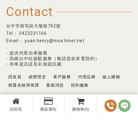
Contact
台中市南屯區大墩路762號
0423231166
yuan.henry@msa.hinet.net
- 提供代客泊車服務
- 高鐵台中站接駁服務（敬請提前來電預約）
- 停車資訊請見右側資訊圖
回首頁
經營理念
客戶服務
代理品牌
線上購物
精選名錶與珠寶
最新消息
預約服務
回首頁
匯款通知
購物車(0)