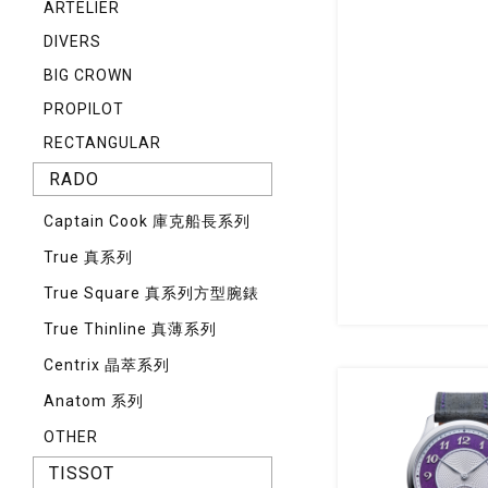
ARTELIER
DIVERS
BIG CROWN
PROPILOT
RECTANGULAR
RADO
Captain Cook 庫克船長系列
True 真系列
True Square 真系列方型腕錶
True Thinline 真薄系列
Centrix 晶萃系列
Anatom 系列
OTHER
TISSOT