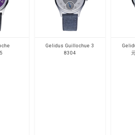
oche
Gelidus Guillochue 3
Gelid
5
8304