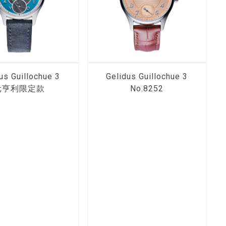
us Guillochue 3
Gelidus Guillochue 3
元亨利限定款
No.8252