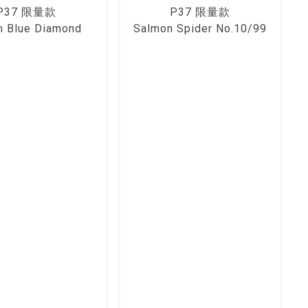
P37 限量款
P37 限量款
n Blue Diamond
Salmon Spider No.10/99