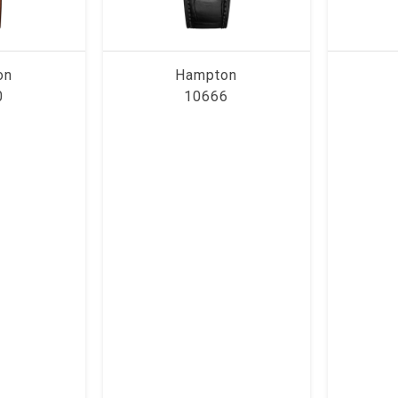
on
Hampton
0
10666