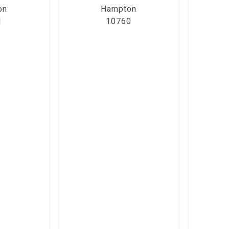
on
Hampton
1
10760