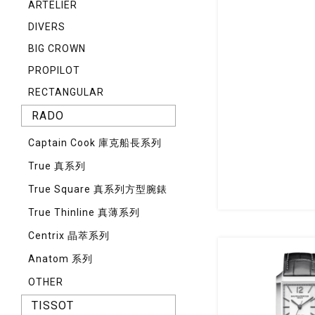
ARTELIER
DIVERS
BIG CROWN
PROPILOT
RECTANGULAR
RADO
Captain Cook 庫克船長系列
True 真系列
True Square 真系列方型腕錶
True Thinline 真薄系列
Centrix 晶萃系列
Anatom 系列
OTHER
TISSOT