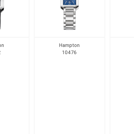
on
Hampton
2
10476