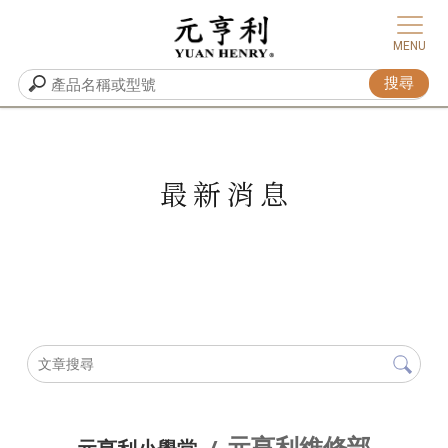
最新消息
元亨利維修部