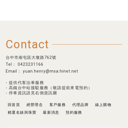
Contact
台中市南屯區大墩路762號
0423231166
yuan.henry@msa.hinet.net
- 提供代客泊車服務
- 高鐵台中站接駁服務（敬請提前來電預約）
- 停車資訊請見右側資訊圖
回首頁
經營理念
客戶服務
代理品牌
線上購物
精選名錶與珠寶
最新消息
預約服務