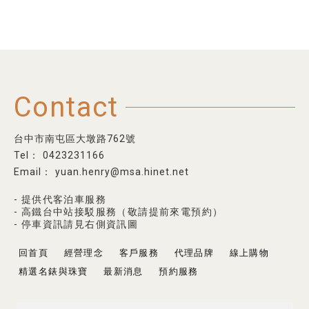
Contact
台中市南屯區大墩路762號
0423231166
yuan.henry@msa.hinet.net
- 提供代客泊車服務
- 高鐵台中站接駁服務（敬請提前來電預約）
- 停車資訊請見右側資訊圖
回首頁
經營理念
客戶服務
代理品牌
線上購物
精選名錶與珠寶
最新消息
預約服務