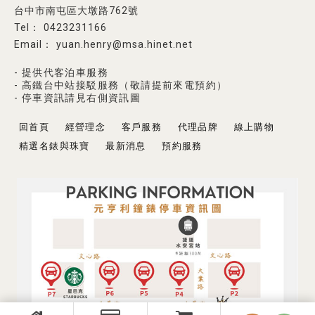
台中市南屯區大墩路762號
0423231166
yuan.henry@msa.hinet.net
- 提供代客泊車服務
- 高鐵台中站接駁服務（敬請提前來電預約）
- 停車資訊請見右側資訊圖
回首頁
經營理念
客戶服務
代理品牌
線上購物
精選名錶與珠寶
最新消息
預約服務