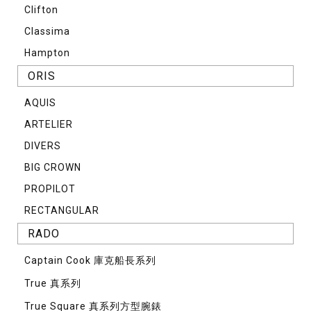
Clifton
Classima
Hampton
ORIS
AQUIS
ARTELIER
DIVERS
BIG CROWN
PROPILOT
RECTANGULAR
RADO
Captain Cook 庫克船長系列
True 真系列
True Square 真系列方型腕錶