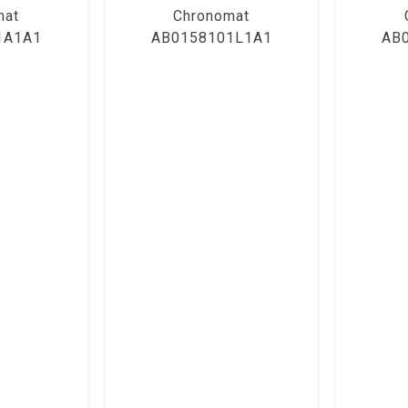
mat
Chronomat
1A1A1
AB0158101L1A1
AB