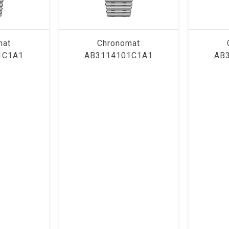
mat
Chronomat
1C1A1
AB3114101C1A1
AB