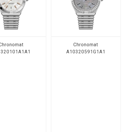
Chronomat
Chronomat
0320101A1A1
A10320591G1A1