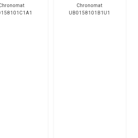
Chronomat
Chronomat
0158101C1A1
UB0158101B1U1