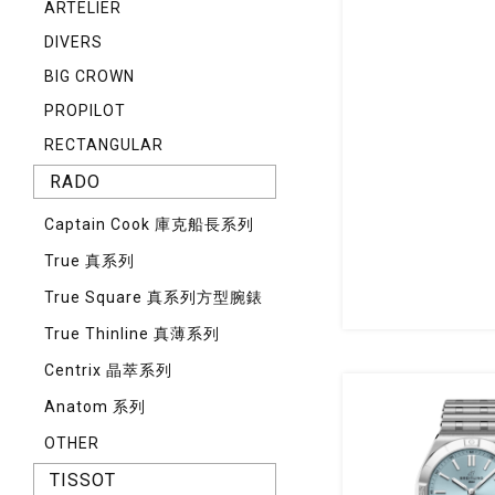
ARTELIER
DIVERS
BIG CROWN
PROPILOT
RECTANGULAR
RADO
Captain Cook 庫克船長系列
True 真系列
True Square 真系列方型腕錶
True Thinline 真薄系列
Centrix 晶萃系列
Anatom 系列
OTHER
TISSOT