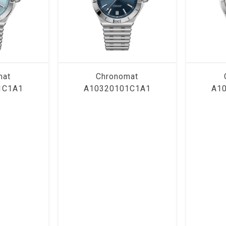
mat
Chronomat
1C1A1
A10320101C1A1
A1