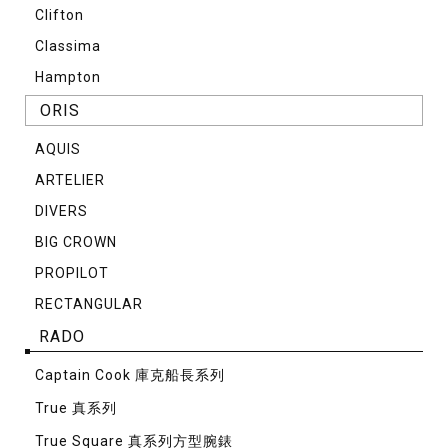
Clifton
Classima
Hampton
ORIS
AQUIS
ARTELIER
DIVERS
BIG CROWN
PROPILOT
RECTANGULAR
RADO
Captain Cook 庫克船長系列
True 真系列
True Square 真系列方型腕錶