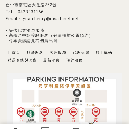
台中市南屯區大墩路762號
0423231166
yuan.henry@msa.hinet.net
- 提供代客泊車服務
- 高鐵台中站接駁服務（敬請提前來電預約）
- 停車資訊請見右側資訊圖
回首頁
經營理念
客戶服務
代理品牌
線上購物
精選名錶與珠寶
最新消息
預約服務