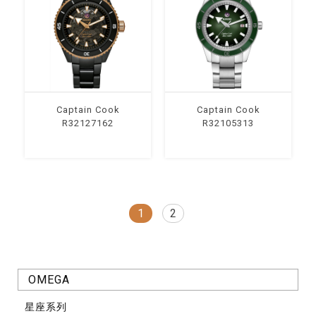
Captain Cook
Captain Cook
R32127162
R32105313
1
2
OMEGA
星座系列