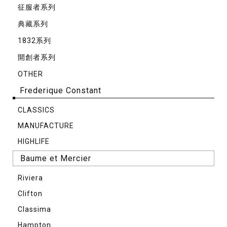
征服者系列
典藏系列
1832系列
開創者系列
OTHER
Frederique Constant
CLASSICS
MANUFACTURE
HIGHLIFE
Baume et Mercier
Riviera
Clifton
Classima
Hampton