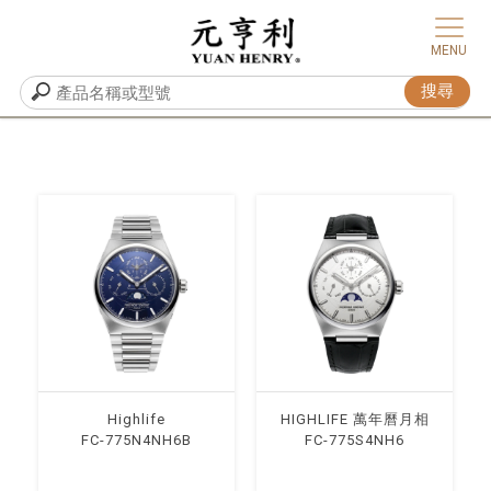
Highlife
HIGHLIFE 萬年曆⽉相
FC-775N4NH6B
FC-775S4NH6