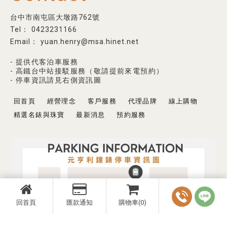
台中市南屯區大墩路762號
0423231166
yuan.henry@msa.hinet.net
- 提供代客泊車服務
- 高鐵台中站接駁服務（敬請提前來電預約）
- 停車資訊請見右側資訊圖
回首頁
經營理念
客戶服務
代理品牌
線上購物
精選名錶與珠寶
最新消息
預約服務
回首頁
匯款通知
購物車(0)