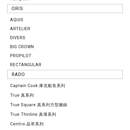
ORIS
AQUIS
ARTELIER
DIVERS
BIG CROWN
PROPILOT
RECTANGULAR
RADO
Captain Cook 庫克船長系列
True 真系列
True Square 真系列方型腕錶
True Thinline 真薄系列
Centrix 晶萃系列