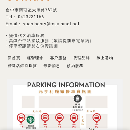
台中市南屯區大墩路762號
0423231166
yuan.henry@msa.hinet.net
- 提供代客泊車服務
- 高鐵台中站接駁服務（敬請提前來電預約）
- 停車資訊請見右側資訊圖
回首頁
經營理念
客戶服務
代理品牌
線上購物
精選名錶與珠寶
最新消息
預約服務