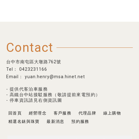
Contact
台中市南屯區大墩路762號
0423231166
yuan.henry@msa.hinet.net
- 提供代客泊車服務
- 高鐵台中站接駁服務（敬請提前來電預約）
- 停車資訊請見右側資訊圖
回首頁
經營理念
客戶服務
代理品牌
線上購物
精選名錶與珠寶
最新消息
預約服務