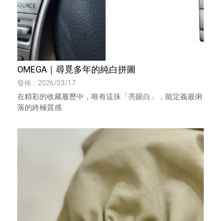
OMEGA｜尋覓多年的純白拼圖
發佈：2026/03/17
在精彩的收藏履歷中，唯有這抹「亮眼白」，能定義最俐
落的終極質感