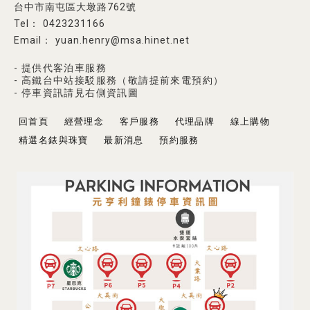
台中市南屯區大墩路762號
0423231166
yuan.henry@msa.hinet.net
- 提供代客泊車服務
- 高鐵台中站接駁服務（敬請提前來電預約）
- 停車資訊請見右側資訊圖
回首頁
經營理念
客戶服務
代理品牌
線上購物
精選名錶與珠寶
最新消息
預約服務