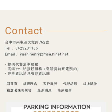
Contact
台中市南屯區大墩路762號
0423231166
yuan.henry@msa.hinet.net
- 提供代客泊車服務
- 高鐵台中站接駁服務（敬請提前來電預約）
- 停車資訊請見右側資訊圖
回首頁
經營理念
客戶服務
代理品牌
線上購物
精選名錶與珠寶
最新消息
預約服務