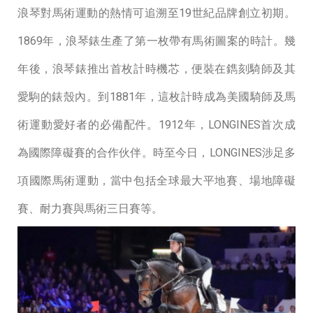
浪琴對⾺術運動的熱情可追溯⾄19世紀品牌創立初期。
1869年，浪琴錶⽣產了第⼀枚帶有⾺術圖案的時計。幾
年後，浪琴錶推出⾸枚計時機芯，便裝在鐫刻騎師及其
愛駒的錶殼內。到1881年，這枚計時成為美國騎師及⾺
術運動愛好者的必備配件。1912年，LONGINES⾸次成
為國際障礙賽的合作伙伴。時⾄今⽇，LONGINES涉⾜多
項國際⾺術運動，當中包括全球最⼤平地賽、場地障礙
賽、耐⼒賽與⾺術三⽇賽等。