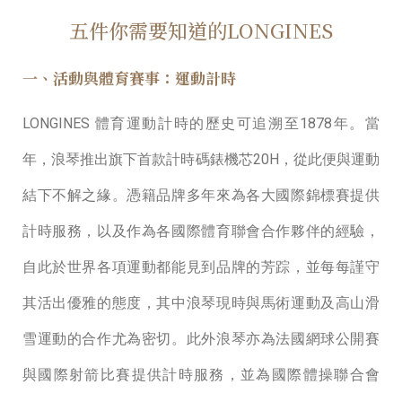
五件你需要知道的LONGINES
一、活動與體育賽事：運動計時
LONGINES 體育運動計時的歷史可追溯⾄1878年。當
年，浪琴推出旗下⾸款計時碼錶機芯20H，從此便與運動
結下不解之緣。憑籍品牌多年來為各⼤國際錦標賽提供
計時服務，以及作為各國際體育聯會合作夥伴的經驗，
⾃此於世界各項運動都能⾒到品牌的芳踪，並每每謹守
其活出優雅的態度，其中浪琴現時與⾺術運動及⾼⼭滑
雪運動的合作尤為密切。此外浪琴亦為法國網球公開賽
與國際射箭⽐賽提供計時服務，並為國際體操聯合會