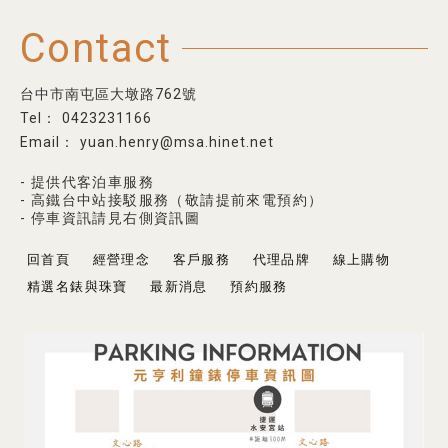
Contact
台中市南屯區大墩路762號
0423231166
yuan.henry@msa.hinet.net
- 提供代客泊車服務
- 高鐵台中站接駁服務（敬請提前來電預約）
- 停車資訊請見右側資訊圖
回首頁
經營理念
客戶服務
代理品牌
線上購物
精選名錶與珠寶
最新消息
預約服務