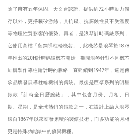
除了擁有五年保固、天⽂台認證、提供約72⼩時動⼒儲
存以外，更搭載矽游絲，具抗磁、抗腐蝕性及不受溫度
等物理性質影響的優勢。再者，是浪琴計時碼錶系列，
它使⽤⾼檔「藍鋼導柱輪機芯」，此機芯是浪琴於1878
年推出的20H計時碼錶機芯開始，期間浪琴針對不同機芯
結構製作導柱輪計時的脈絡⼀直延續到1947年，這是傳
承品牌發展導柱輪機制的傳統。最後是巨擘系列的明星
錶款「計時全⽇曆腕錶」，其中包含⽉份、⽉相、⽇
期、星期，是全球熱銷的錶款之⼀，在設計上融入浪琴
錶⾃1867年以來研發累積的製錶技術，⽽多功能的⽉相
更是特殊功能錶中的優異機種。