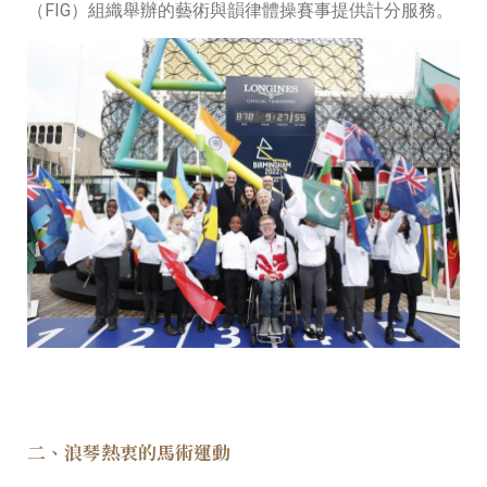
（FIG）組織舉辦的藝術與韻律體操賽事提供計分服務。
二、浪琴熱衷的馬術運動