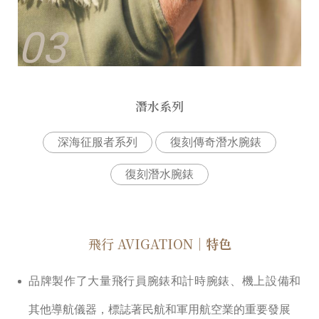
03
潛水系列
深海征服者系列
復刻傳奇潛⽔腕錶
復刻潛⽔腕錶
飛⾏ AVIGATION
｜特色
品牌製作了⼤量⾶⾏員腕錶和計時腕錶、機上設備和
其他導航儀器，標誌著⺠航和軍⽤航空業的重要發展