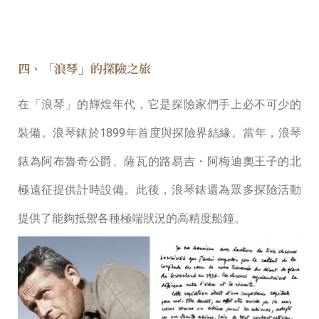
四、「浪琴」的探險之旅
在「浪琴」的輝煌年代，它是探險家們⼿上必不可少的
裝備。浪琴錶於1899年⾸度與探險界結緣。當年，浪琴
錶為阿布魯奇公爵、薩瓦的路易吉・阿梅迪奧王⼦的北
極遠征提供計時設備。此後，浪琴錶還為眾多探險活動
提供了能夠抵禦各種極端狀況的⾼精度船鐘。