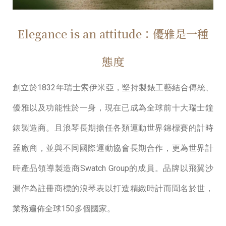
Elegance is an attitude：優雅是一種
態度
創立於1832年瑞⼠索伊米亞，堅持製錶⼯藝結合傳統、
優雅以及功能性於⼀⾝，現在已成為全球前⼗⼤瑞⼠鐘
錶製造商。且浪琴長期擔任各類運動世界錦標賽的計時
器廠商，並與不同國際運動協會長期合作，更為世界計
時產品領導製造商Swatch Group的成員。品牌以飛翼沙
漏作為註冊商標的浪琴表以打造精緻時計⽽聞名於世，
業務遍佈全球150多個國家。