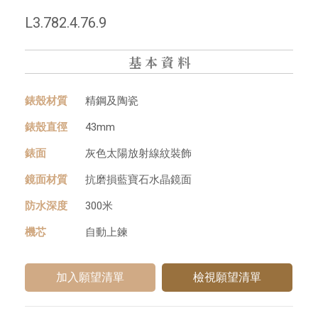
L3.782.4.76.9
基本資料
錶殼材質
精鋼及陶瓷
錶殼直徑
43mm
錶⾯
灰⾊太陽放射線紋裝飾
鏡⾯材質
抗磨損藍寶⽯⽔晶鏡⾯
防水深度
300米
機芯
⾃動上鍊
檢視願望清單