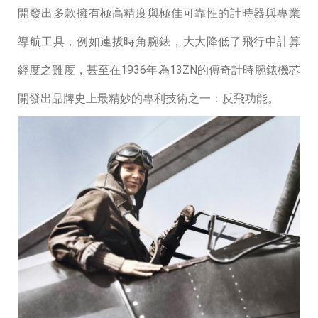
開發出多款擁有極⾼精度與極佳可靠性的計時器與專業
導航⼯具，例如連拔時⾓腕錶，⼤⼤降低了⾶⾏中計算
經度之難度，甚⾄在1936年為13ZN的傳奇計時腕錶機芯
開發出品牌史上最精妙的專利技術之⼀：反⾶功能。