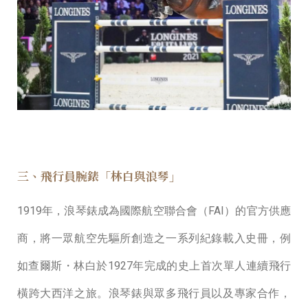
三、飛行員腕錶「林白與浪琴」
1919年，浪琴錶成為國際航空聯合會（FAI）的官⽅供應
商，將⼀眾航空先驅所創造之⼀系列紀錄載入史冊，例
如查爾斯・林⽩於1927年完成的史上⾸次單⼈連續⾶⾏
橫跨⼤⻄洋之旅。浪琴錶與眾多⾶⾏員以及專家合作，