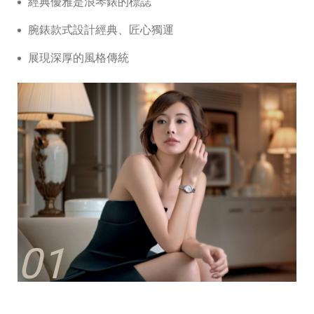
經典優雅是浪琴錶的標誌
腕錶款式設計經典、匠⼼獨運
展現深厚的風格傳統
01