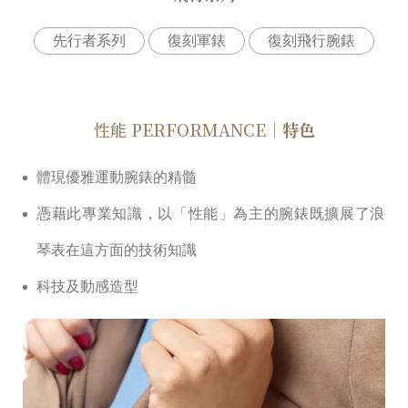
先⾏者系列
復刻軍錶
復刻⾶⾏腕錶
性能 PERFORMANCE
｜特色
體現優雅運動腕錶的精髓
憑藉此專業知識，以「性能」為主的腕錶既擴展了浪
琴表在這⽅⾯的技術知識
科技及動感造型