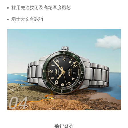
採⽤先進技術及⾼精準度機芯
瑞⼠天⽂台認證
04
飛行系列