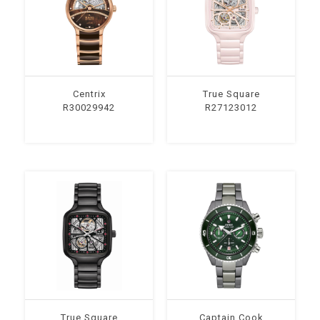
Centrix
True Square
R30029942
R27123012
True Square
Captain Cook