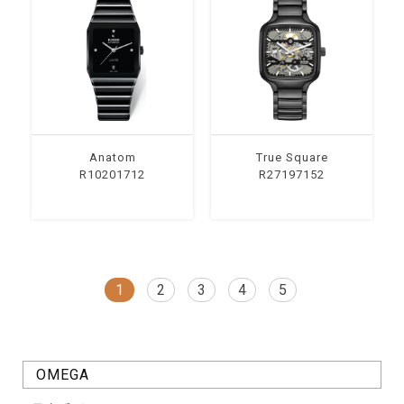
Anatom
True Square
R10201712
R27197152
1
2
3
4
5
OMEGA