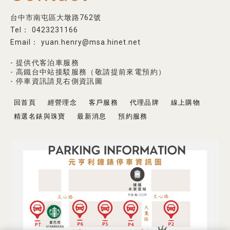
台中市南屯區大墩路762號
0423231166
yuan.henry@msa.hinet.net
- 提供代客泊車服務
- 高鐵台中站接駁服務（敬請提前來電預約）
- 停車資訊請見右側資訊圖
回首頁
經營理念
客戶服務
代理品牌
線上購物
精選名錶與珠寶
最新消息
預約服務