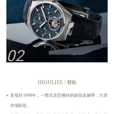
02
HIGHLIFE
｜特色
⾸發於1999年，⼀體式造型獨特的錶殼及鍊帶，⼤受
市場歡迎。