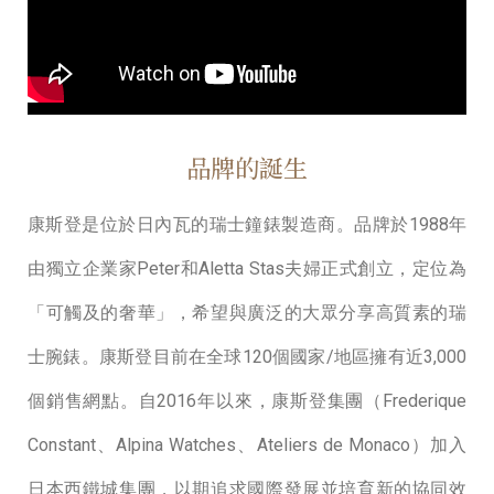
品牌的誕生
康斯登是位於日內瓦的瑞⼠鐘錶製造商。品牌於1988年
由獨立企業家Peter和Aletta Stas夫婦正式創立，定位為
「可觸及的奢華」，希望與廣泛的⼤眾分享⾼質素的瑞
⼠腕錶。康斯登⽬前在全球120個國家/地區擁有近3,000
個銷售網點。⾃2016年以來，康斯登集團（Frederique
Constant、Alpina Watches、Ateliers de Monaco）加入
⽇本⻄鐵城集團，以期追求國際發展並培育新的協同效