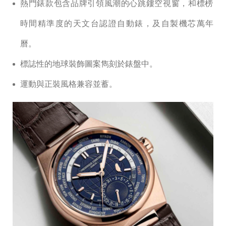
熱⾨錶款包含品牌引領風潮的⼼跳鏤空視窗，和標榜
時間精準度的天⽂台認證⾃動錶，及自製機芯萬年
曆。
標誌性的地球裝飾圖案雋刻於錶盤中。
運動與正裝風格兼容並蓄。