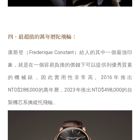
四、最超值的萬年曆陀飛輪：
康斯登（Frederique Constant）給⼈的其中⼀個最強印
象，就是在⼀個容易負擔的價錢下可以提供到優秀質素
的機械錶，因此實⽤性非常⾼。2016年推出
NTD$288,000的萬年曆，2023年推出NTD$498,000的⾃
製機芯系擒縱托⾶輪。