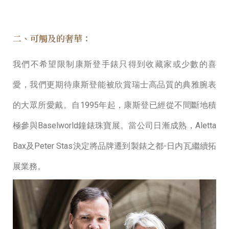
二、可觸及的奢華：
我們不希望限制康斯登⼿錶只得到收藏家或少數的喜
愛，我們更期待康斯登能被欣賞瑞⼠⾼品質的典雅腕表
的⼤眾所愛戴。⾃1995年起，康斯登已經從不間斷地積
極參與Baselworld鐘錶珠寶展。當公司⽇漸成熟，Aletta
Bax及Peter Stas決定將品牌遷到製錶之都-⽇内瓦繼續拓
展業務。