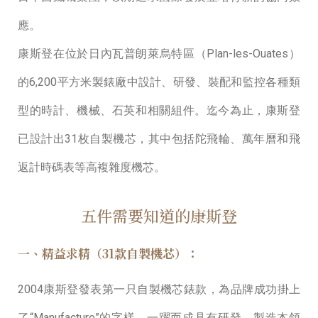
應。
康斯登在位於⽇內瓦普朗萊烏特區（Plan-les-Ouates）
的6,200平⽅米製錶廠中設計、研發、裝配和監控各種類
型的時計、機械、⽯英和相關組件。迄今為⽌，康斯登
已設計出31枚自製機芯，其中包括陀飛輪、萬年曆和飛
返計時碼表等⾼複雜度機芯。
五件需要知道的康斯登
⼀、精益求精（31款自製機芯）：
2004康斯登發表第⼀只自製機芯錶款，為品牌成功掛上
了“Manufacture”的字樣，⼀躍而成具有研發、製造本領