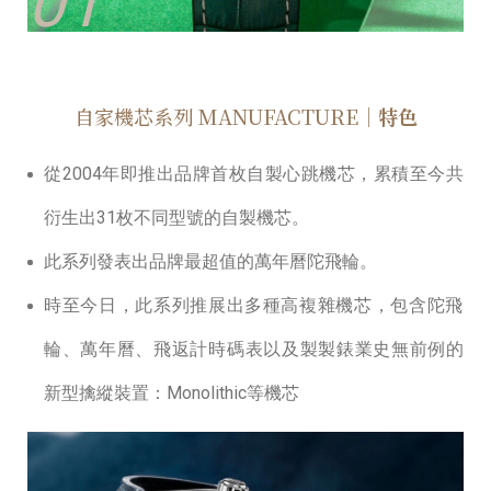
01
⾃家機芯系列 MANUFACTURE
｜特色
從2004年即推出品牌首枚自製⼼跳機芯，累積至今共
衍⽣出31枚不同型號的⾃製機芯。
此系列發表出品牌最超值的萬年曆陀⾶輪。
時至今⽇，此系列推展出多種⾼複雜機芯，包含陀⾶
輪、萬年曆、飛返計時碼表以及製製錶業史無前例的
新型擒縱裝置：Monolithic等機芯