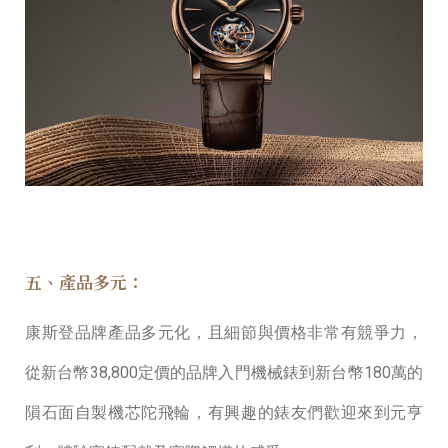
五、產品多元：
康斯登品牌產品多元化，且細節與價格非常有競爭⼒，
從新台幣38,800定價的品牌入⾨機械錶到新台幣180萬的
隕⽯⾯⾃製機芯陀飛輪，有興趣的錶友們歡迎來到元亨