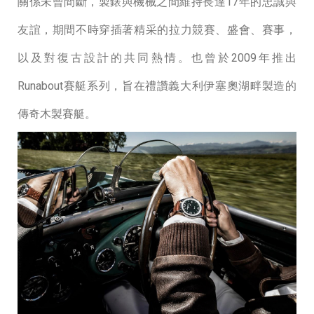
關係未曾間斷，製錶與機械之間維持長達17年的忠誠與
友誼，期間不時穿插著精采的拉力競賽、盛會、賽事，
以及對復古設計的共同熱情。也曾於2009年推出
Runabout賽艇系列，旨在禮讚義⼤利伊塞奧湖畔製造的
傳奇⽊製賽艇。