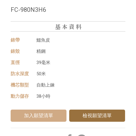
FC-980N3H6
基本資料
錶帶
鱷⿂⽪
錶殼
精鋼
直徑
39毫米
防⽔深度
50米
機芯類型
⾃動上鍊
動⼒儲存
38小時
檢視願望清單