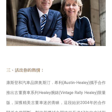
三、活出你的熱情：
康斯登和汽⾞品牌奥斯汀．希利(Austin-Healey)攜⼿合作
推出古董賽⾞系列Healey腕錶(Vintage Rally Healey)限量
版，深獲精美古董⾞迷的青睞，這段始於2004年的合作