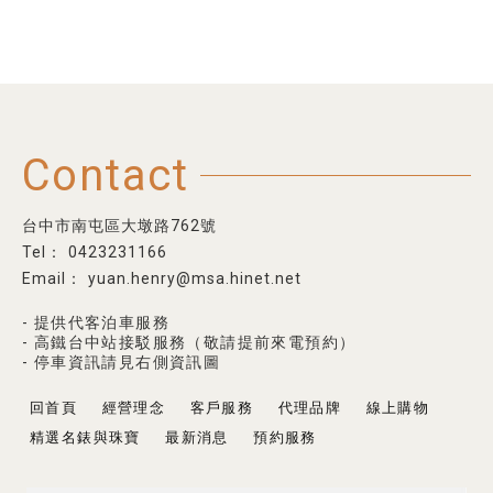
Contact
台中市南屯區大墩路762號
0423231166
yuan.henry@msa.hinet.net
- 提供代客泊車服務
- 高鐵台中站接駁服務（敬請提前來電預約）
- 停車資訊請見右側資訊圖
回首頁
經營理念
客戶服務
代理品牌
線上購物
精選名錶與珠寶
最新消息
預約服務