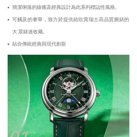
簡潔俐落的線條及經典設計為此系列標誌性風格。
可觸及的奢華，致⼒於提供給欣賞瑞⼠⾼品質腕錶的
⼤ 眾錶迷收藏。
結合傳統經典與現代創新